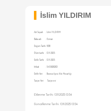
İslim YILDIRIM
Adı Soyadı
:
İslim YILDIRIM
Baba adı
:
Osman
Doğum Tarihi
1938
Ölüm tarihi
:
13.11.2025
Defin Tarihi
:
13.11.2025
İrtibat
:
5455826263
Defin Yeri
:
Bozova ilçesi Aile Mezarlığı
Taziye Yeri
Taziye evi
Eklenme Tarihi: 13.11.2025 13:54
Güncellenme Tarihi: 13.11.2025 13:54