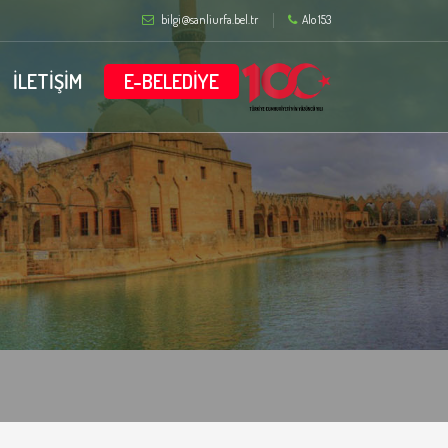
bilgi@sanliurfa.bel.tr
Alo 153
İLETİŞİM
E-BELEDİYE