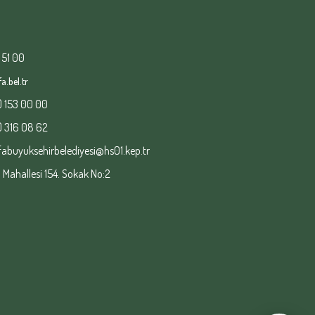
 51 00
a.bel.tr
) 153 00 00
) 316 08 62
fabuyuksehirbelediyesi@hs01.kep.tr
ahallesi 154. Sokak No:2