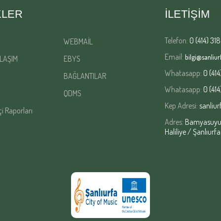
KLER
İLETİŞİM
Telefon:
0 (414) 318
WEBMAİL
Email:
bilgi@sanliurf
LAŞIM
EBYS
Whatasapp:
0 (414
BAĞLANTILAR
Whatasapp:
0 (414
QDMS
Kep Adresi:
sanliur
çi Raporları
Adres:
Bamyasuyu M
Haliliye / Şanlıurfa