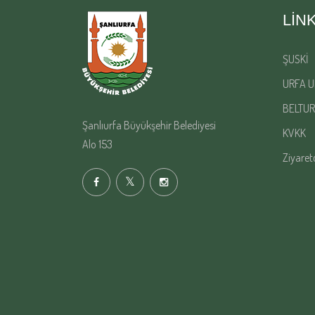
LIN
ŞUSKİ
URFA U
BELTUR
Şanlıurfa Büyükşehir Belediyesi
KVKK
Alo 153
Ziyaret