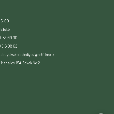
 51 00
a.bel.tr
) 153 00 00
) 316 08 62
fabuyuksehirbelediyesi@hs01.kep.tr
ahallesi 154. Sokak No:2