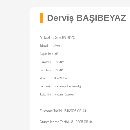
Derviş BAŞIBEYAZ
Adı Soyadı
:
Derviş BAŞIBEYAZ
Baba adı
:
Ahmet
Doğum Tarihi
1971
Ölüm tarihi
:
17.11.2025
Defin Tarihi
:
17.11.2025
İrtibat
:
05412917541
Defin Yeri
:
Harrankapı Aile Mezarlığı
Taziye Yeri
Modanlı Taziye evi
Eklenme Tarihi: 18.11.2025 09:44
Güncellenme Tarihi: 18.11.2025 09:44