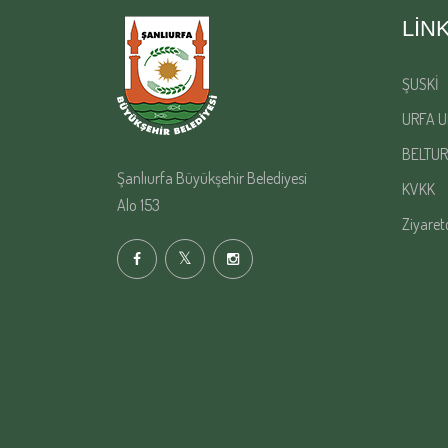
LIN
ŞUSKİ
URFA U
BELTUR
Şanlıurfa Büyükşehir Belediyesi
KVKK
Alo 153
Ziyaret