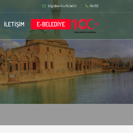
bilgi@sanliurfa.bel.tr
Alo 153
İLETİŞİM
E-BELEDİYE