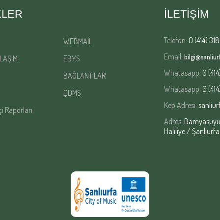
KLER
İLETİŞİM
Telefon:
0 (414) 318
WEBMAİL
Email:
bilgi@sanliurf
LAŞIM
EBYS
Whatasapp:
0 (414
BAĞLANTILAR
Whatasapp:
0 (414
QDMS
Kep Adresi:
sanliur
çi Raporları
Adres:
Bamyasuyu M
Haliliye / Şanlıurfa