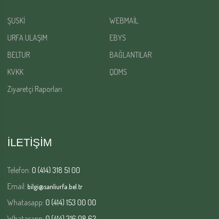
ŞUSKİ
WEBMAİL
URFA ULAŞIM
EBYS
BELTUR
BAĞLANTILAR
KVKK
QDMS
Ziyaretçi Raporları
İLETİŞİM
Telefon:
0 (414) 318 51 00
Email:
bilgi@sanliurfa.bel.tr
Whatasapp:
0 (414) 153 00 00
Whatasapp:
0 (414) 316 08 62