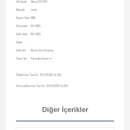
Adı Soyadı
:
Fatma KÖÇERLİ
Baba adı
:
İsmet
Doğum Tarihi
1989
Ölüm tarihi
:
18.11.2025
Defin Tarihi
:
18.11.2025
İrtibat
:
Defin Yeri
:
Birecik Aile Mezarlığı
Taziye Yeri
Karşıyaka Taziye evi
Eklenme Tarihi: 19.11.2025 14:56
Güncellenme Tarihi: 19.11.2025 14:56
Diğer İçerikler