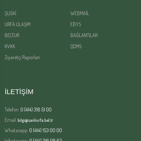
ŞUSKİ
WEBMAİL
URFA ULAŞIM
EBYS
BELTUR
BAĞLANTILAR
KVKK
QDMS
Ziyaretçi Raporları
İLETİŞİM
Telefon:
0 (414) 318 51 00
Email:
bilgi@sanliurfa.bel.tr
Whatasapp:
0 (414) 153 00 00
Whatasapp:
0 (414) 316 08 62