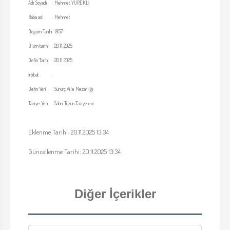
Adı Soyadı
:
Mehmet YÜREKLİ
Baba adı
:
Mehmet
Doğum Tarihi
1957
Ölüm tarihi
:
20.11.2025
Defin Tarihi
:
20.11.2025
İrtibat
:
Defin Yeri
:
Sururç Aile Mezarlığı
Taziye Yeri
Sabri Tüzün Taziye evi
Eklenme Tarihi: 20.11.2025 13:34
Güncellenme Tarihi: 20.11.2025 13:34
Diğer İçerikler