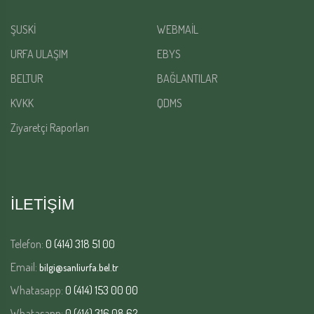
ŞUSKİ
WEBMAİL
URFA ULAŞIM
EBYS
BELTUR
BAĞLANTILAR
KVKK
QDMS
Ziyaretçi Raporları
İLETİŞİM
Telefon:
0 (414) 318 51 00
Email:
bilgi@sanliurfa.bel.tr
Whatasapp:
0 (414) 153 00 00
Whatasapp:
0 (414) 316 08 62