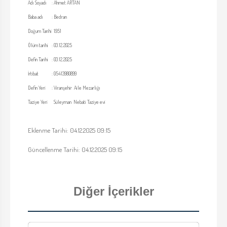
Adı Soyadı
:
Ahmet ARTAN
Baba adı
:
Bedran
Doğum Tarihi
1951
Ölüm tarihi
:
03.12.2025
Defin Tarihi
:
03.12.2025
İrtibat
:
05413980899
Defin Yeri
:
Viranşehir Aile Mezarlığı
Taziye Yeri
Süleyman Nebati Taziye evi
Eklenme Tarihi: 04.12.2025 09:15
Güncellenme Tarihi: 04.12.2025 09:15
Diğer İçerikler