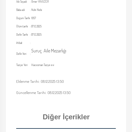
Adı Soyadı
:
Ömer YAVUZER
Baba adı
:
Nuhi Nebi
Doğum Tarihi
1957
Ölüm tarihi
:
07.12.2025
Defin Tarihi
:
07.12.2025
İrtibat
:
Suruç Aile Mezarlığı
Defin Yeri
:
Taziye Yeri
Hacıosman Taziye evi
Eklenme Tarihi: 08.12.2025 13:50
Güncellenme Tarihi: 08.12.2025 13:50
Diğer İçerikler