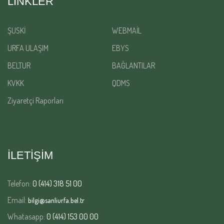
LINKLER
ŞUSKİ
WEBMAİL
URFA ULAŞIM
EBYS
BELTUR
BAĞLANTILAR
KVKK
QDMS
Ziyaretçi Raporları
İLETİŞİM
Telefon:
0 (414) 318 51 00
Email:
bilgi@sanliurfa.bel.tr
Whatasapp:
0 (414) 153 00 00