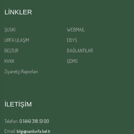
LINKLER
ŞUSKİ
WEBMAİL
URFA ULAŞIM
EBYS
BELTUR
BAĞLANTILAR
KVKK
QDMS
Ziyaretçi Raporları
İLETİŞİM
Telefon:
0 (414) 318 51 00
Email:
bilgi@sanliurfa.bel.tr