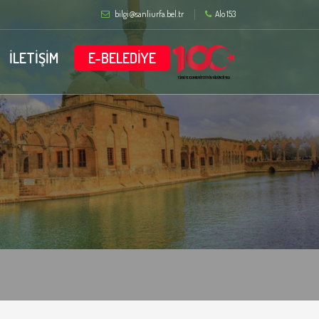
bilgi@sanliurfa.bel.tr
Alo 153
İLETİŞİM
E-BELEDİYE