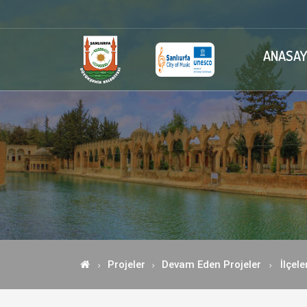
ANASAY
Projeler
Devam Eden Projeler
İlçel