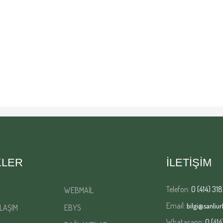
KLER
İLETİŞİM
Telefon:
0 (414) 318
WEBMAİL
Email:
bilgi@sanliurf
LAŞIM
EBYS
Whatasapp:
0 (414