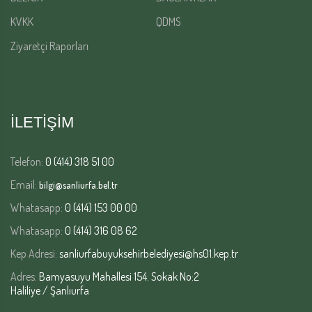
KVKK
QDMS
Ziyaretçi Raporları
İLETİŞİM
Telefon:
0 (414) 318 51 00
Email:
bilgi@sanliurfa.bel.tr
Whatasapp:
0 (414) 153 00 00
Whatasapp:
0 (414) 316 08 62
Kep Adresi:
sanliurfabuyuksehirbelediyesi@hs01.kep.tr
Adres:
Bamyasuyu Mahallesi 154. Sokak No:2
Haliliye / Şanlıurfa