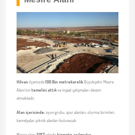
Hilvan
ilçemizde
100 Bin metrekarelik
Büyükşehir Mesire
Alanı’nın
temelini attık
ve inşaat çalışmaları devam
etmektedir.
Alan içerisinde;
oyun grubu, spor alanları, oturma birimleri,
kamelyalar, piknik alanları bulunacak.
Mesire alanı
2017
yılında
hizmete açılmıştır.