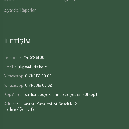
Ziyaretçi Raporları
İLETİŞİM
Telefon:
0 (414) 318 51 00
Email:
bilgi@sanliurfa.bel.tr
Whatasapp:
0 (414) 153 00 00
Whatasapp:
0 (414) 316 08 62
Kep Adresi:
sanliurfabuyuksehirbelediyesi@hs01.kep.tr
Adres:
Bamyasuyu Mahallesi 154. Sokak No:2
Haliliye / Şanlıurfa