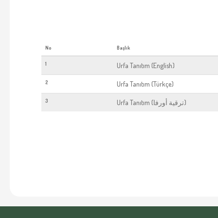
No
Başlık
1
Urfa Tanıtım (English)
2
Urfa Tanıtım (Türkçe)
3
Urfa Tanıtım (ترقية أورفا)