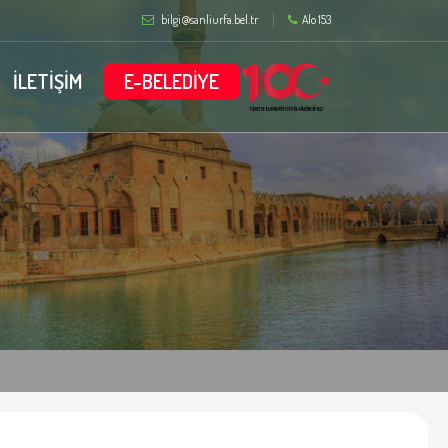
bilgi@sanliurfa.bel.tr
Alo 153
İLETİŞİM
E-BELEDİYE