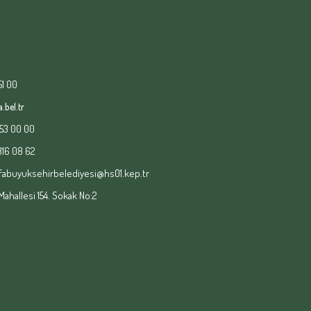
51 00
.bel.tr
153 00 00
 316 08 62
fabuyuksehirbelediyesi@hs01.kep.tr
hallesi 154. Sokak No:2