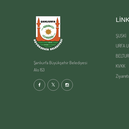
LIN
ŞUSKİ
URFA U
BELTUR
Şanlıurfa Büyükşehir Belediyesi
KVKK
Alo 153
Ziyaret