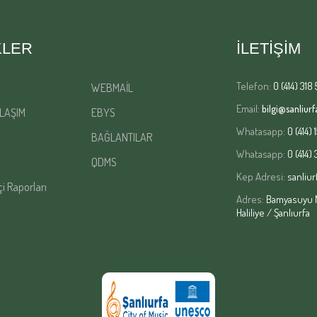
KLER
İLETİŞİM
Telefon:
0 (414) 318 
WEBMAİL
Email:
bilgi@sanliurfa
LAŞIM
EBYS
Whatasapp:
0 (414) 
BAĞLANTILAR
Whatasapp:
0 (414)
QDMS
Kep Adresi:
sanliur
çi Raporları
Adres:
Bamyasuyu Ma
Haliliye / Şanlıurfa