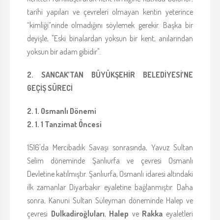
tarihi yapıları ve çevreleri olmayan kentin yeterince
“kimliği”ninde olmadığını söylemek gerekir. Başka bir
deyişle, "Eski binalardan yoksun bir kent, anılarından
yoksun bir adam gibidir".
2. SANCAK’TAN BÜYÜKŞEHİR BELEDİYESİ’NE
GEÇİŞ SÜRECİ
2. 1. Osmanlı Dönemi
2. 1. 1 Tanzimat Öncesi
1516'da Mercibadık Savaşı sonrasında, Yavuz Sultan
Selim döneminde Şanlıurfa ve çevresi Osmanlı
Devletine katılmıştır. Şanlıurfa, Osmanlı idaresi altındaki
ilk zamanlar Diyarbakır eyaletine bağlanmıştır. Daha
sonra, Kanuni Sultan Süleyman döneminde Halep ve
çevresi
Dulkadiroğluları
,
Halep
ve
Rakka
eyaletleri