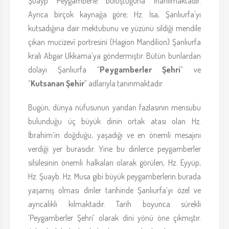
Şuayp Peygamberle buluştuğuna inanılmaktadır.
Ayrıca birçok kaynağa göre; Hz. İsa, Şanlıurfa'yı
kutsadığına dair mektubunu ve yüzünü sildiği mendile
çıkan mucizevî portresini (Hagion Mandilion) Şanlıurfa
kralı Abgar Ukkama’ya göndermiştir. Bütün bunlardan
dolayı Şanlıurfa “
Peygamberler Şehri
” ve
“
Kutsanan Şehir
” adlarıyla tanınmaktadır.
Bugün, dünya nüfusunun yarıdan fazlasının mensubu
bulunduğu üç büyük dinin ortak atası olan Hz.
İbrahim’in doğduğu, yaşadığı ve en önemli mesajını
verdiği yer burasıdır. Yine bu dinlerce peygamberler
silsilesinin önemli halkaları olarak görülen, Hz. Eyyüp,
Hz. Şuayb. Hz. Musa gibi büyük peygamberlerin burada
yaşamış olması dinler tarihinde Şanlıurfa’yı özel ve
ayrıcalıklı kılmaktadır. Tarih boyunca sürekli
‘Peygamberler Şehri’ olarak dini yönü öne çıkmıştır.