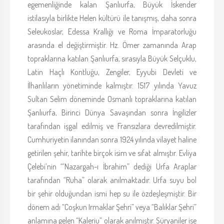
egemenliğinde kalan Şanlıurfa, Büyük İskender
istilasıyla birlikte Helen kültürü ile tanışmış, daha sonra
Seleukoslar, Edessa Krallığı ve Roma İmparatorluğu
arasında el değiştirmiştir. Hz. Ömer zamanında Arap
topraklarına katılan Şanlıurfa, sırasıyla Büyük Selçuklu,
Latin Haçlı Kontluğu, Zengiler, Eyyubi Devleti ve
İlhanlıların yönetiminde kalmıştır. 1517 yılında Yavuz
Sultan Selim döneminde Osmanlı topraklarına katılan
Şanlıurfa, Birinci Dünya Savaşından sonra İngilizler
tarafından işgal edilmiş ve Fransızlara devredilmiştir.
Cumhuriyetin ilanından sonra 1924 yılında vilayet haline
getirilen şehir, tarihte birçok isim ve sıfat almıştır. Evliya
Çelebi’nin “’Nazargah-ı İbrahim” dediği Urfa Araplar
tarafından “Ruha” olarak anılmaktadır. Urfa suyu bol
bir şehir olduğundan ismi hep su ile özdeşleşmiştir. Bir
dönem adı “Coşkun Irmaklar Şehri” veya “Balıklar Şehri”
anlamına gelen “Kaleriu” olarak anılmıştır. Süryaniler ise