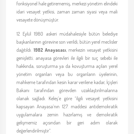
fonksiyonel hale getirememiş, merkezi yönetim elindeki
idari vesayet yetkisi, zaman zaman siyasi veya mali
vesayete dönüşmüştür.
12 Eylül 1980 askeri müdahalesiyle bütün belediye
başkanlarının görevine son verildi, bütün yerel meclisler
dağıtıldı.
1982 Anayasası
, merkezin vesayet yetkisini
genişletti; anayasa görevleri ile ilgili bir suç sebebi ile
hakkında, soruşturma ya da kovuşturma açılan yerel
yönetim organları veya bu organların üyelerinin,
mahkeme tarafından kesin karar verilene kadar, İçişleri
Bakanı tarafından görevden uzaklaştırılmalarına
olanak sağladı. Keleş’e göre “ilgili vesayet yetkisini
kapsayan Anayasa’nın 127. maddesi antidemokratik
uygulamalara zemin hazırlamış ve demokratik
gelişmemiz açısından bir geri adım olarak
değerlendirilmiştir”.