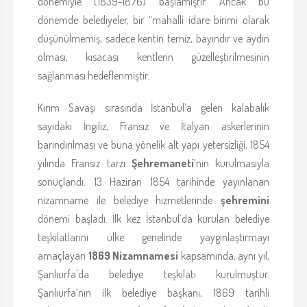
dönemiyle (1839-1876) başlamıştır. Ancak bu
dönemde belediyeler, bir “mahalli idare birimi olarak
düşünülmemiş, sadece kentin temiz, bayındır ve aydın
olması, kısacası kentlerin güzelleştirilmesinin
sağlanması hedeflenmiştir.
Kırım Savaşı sırasında İstanbul’a gelen kalabalık
sayıdaki İngiliz, Fransız ve İtalyan askerlerinin
barındırılması ve buna yönelik alt yapı yetersizliği, 1854
yılında Fransız tarzı
Şehremaneti
’nin kurulmasıyla
sonuçlandı. 13 Haziran 1854 tarihinde yayınlanan
nizamname ile belediye hizmetlerinde
şehremini
dönemi başladı. İlk kez İstanbul’da kurulan belediye
teşkilatlarını ülke genelinde yaygınlaştırmayı
amaçlayan
1869 Nizamnamesi
kapsamında, aynı yıl,
Şanlıurfa'da belediye teşkilatı kurulmuştur.
Şanlıurfa’nın ilk belediye başkanı, 1869 tarihli