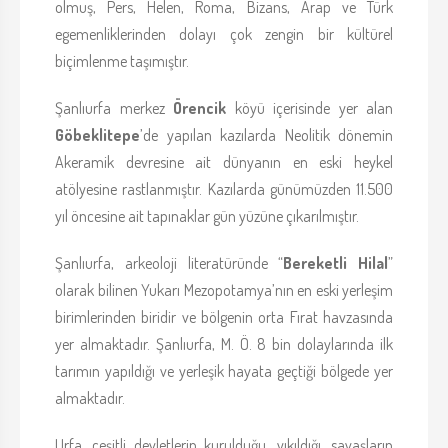
olmuş, Pers, Helen, Roma, Bizans, Arap ve Türk
egemenliklerinden dolayı çok zengin bir kültürel
biçimlenme taşımıştır.
Şanlıurfa merkez
Örencik
köyü içerisinde yer alan
Göbeklitepe
’de yapılan kazılarda Neolitik dönemin
Akeramik devresine ait dünyanın en eski heykel
atölyesine rastlanmıştır. Kazılarda günümüzden 11.500
yıl öncesine ait tapınaklar gün yüzüne çıkarılmıştır.
Şanlıurfa, arkeoloji literatüründe “
Bereketli Hilal
”
olarak bilinen Yukarı Mezopotamya’nın en eski yerleşim
birimlerinden biridir ve bölgenin orta Fırat havzasında
yer almaktadır. Şanlıurfa, M. Ö. 8 bin dolaylarında ilk
tarımın yapıldığı ve yerleşik hayata geçtiği bölgede yer
almaktadır.
Urfa, çeşitli devletlerin kurulduğu, yıkıldığı, savaşların