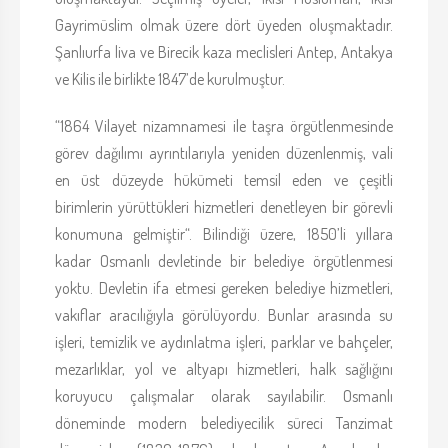
Gayrimüslim olmak üzere dört üyeden oluşmaktadır.
Şanlıurfa liva ve Birecik kaza meclisleri Antep, Antakya
ve Kilis ile birlikte 1847’de kurulmuştur.
“1864 Vilayet nizamnamesi ile taşra örgütlenmesinde
görev dağılımı ayrıntılarıyla yeniden düzenlenmiş, vali
en üst düzeyde hükümeti temsil eden ve çeşitli
birimlerin yürüttükleri hizmetleri denetleyen bir görevli
konumuna gelmiştir“. Bilindiği üzere, 1850’li yıllara
kadar Osmanlı devletinde bir belediye örgütlenmesi
yoktu. Devletin ifa etmesi gereken belediye hizmetleri,
vakıflar aracılığıyla görülüyordu. Bunlar arasında su
işleri, temizlik ve aydınlatma işleri, parklar ve bahçeler,
mezarlıklar, yol ve altyapı hizmetleri, halk sağlığını
koruyucu çalışmalar olarak sayılabilir. Osmanlı
döneminde modern belediyecilik süreci Tanzimat