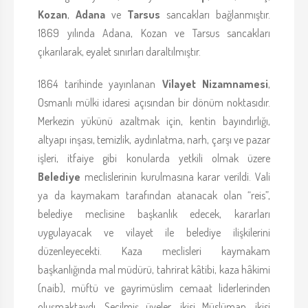
Kozan
,
Adana
ve
Tarsus
sancakları bağlanmıştır.
1869 yılında Adana, Kozan ve Tarsus sancakları
çıkarılarak, eyalet sınırları daraltılmıştır.
1864 tarihinde yayınlanan
Vilayet Nizamnamesi
,
Osmanlı mülki idaresi açısından bir dönüm noktasıdır.
Merkezin yükünü azaltmak için, kentin bayındırlığı,
altyapı inşası, temizlik, aydınlatma, narh, çarşı ve pazar
işleri, itfaiye gibi konularda yetkili olmak üzere
Belediye
meclislerinin kurulmasına karar verildi. Vali
ya da kaymakam tarafından atanacak olan “reis”,
belediye meclisine başkanlık edecek, kararları
uygulayacak ve vilayet ile belediye ilişkilerini
düzenleyecekti. Kaza meclisleri kaymakam
başkanlığında mal müdürü, tahrirat kâtibi, kaza hâkimi
(naib), müftü ve gayrimüslim cemaat liderlerinden
oluşmaktaydı. Seçilmiş üyeler, ikisi Müslüman, ikisi