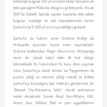
Arkeolojik bulgular, kırk yıl öncesine kadar dünyanın en
eski tapınağının Malta’da olduğunu gösteriyordu. Ancak
1997’de Göbekli Tepe’de yapılan kazılarda elde edilen
bulgular, insanlığın en eski tapınaklarından birinin
Şanlıurfa’da 11. 500 yıl önce inşa edildiğini gösterdi.
Şanlıurfa da hüküm süren Orshone Krallığı da
Hristiyanlık açısından büyük önem taşımaktadır.
Orshone krallarından Abgar Ukomo’nun, Hristiyanlığı
resmi din olarak kabul eden ilk kral olduğu
bilinmektedir. Bu hükümdarın Hz. İsa’yı, dinini yaymak
üzere Şanlıurfa’ya davet etmesi, İsa Peygamberin de
yüzünü sildiği ve resminin çıktığı mendil ile birlikte
Şanlıurfa’yı kutsadığına dair mektubu göndermesi, ilin
“Blessed City-Kutsanmış Şehir” olarak anılmasına
neden olmaktadır. Sümer, Akad, Huri-Mitanni, Hitit,
Arami, Asur, Keldani, Med ve pers uygarlıklarının