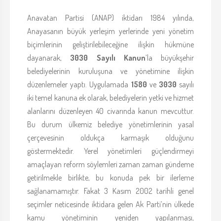
Anavatan Partisi (ANAP) iktidarı 1984 yılında,
Anayasanın büyük yerleşim yerlerinde yeni yönetim
biçimlerinin geliştirilebileceğine ilişkin hükmüne
dayanarak,
3030 Sayılı Kanun
’la büyükşehir
belediyelerinin kuruluşuna ve yönetimine ilişkin
düzenlemeler yaptı. Uygulamada
1580
ve
3030
sayılı
iki temel kanuna ek olarak, belediyelerin yetki ve hizmet
alanlarını düzenleyen 40 civarında kanun mevcuttur.
Bu durum ülkemiz belediye yönetimlerinin yasal
çerçevesinin oldukça karmaşık olduğunu
göstermektedir. Yerel yönetimleri güçlendirmeyi
amaçlayan reform söylemleri zaman zaman gündeme
getirilmekle birlikte, bu konuda pek bir ilerleme
sağlanamamıştır. Fakat 3 Kasım 2002 tarihli genel
seçimler neticesinde iktidara gelen Ak Parti’nin ülkede
kamu yönetiminin yeniden yapılanması,