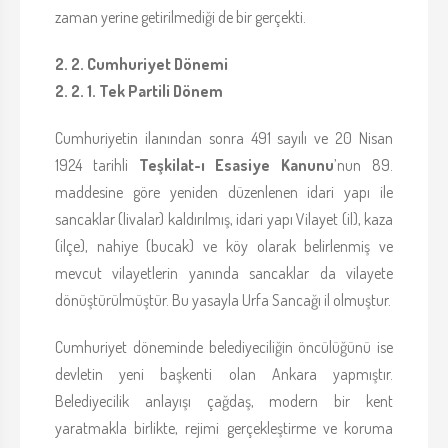
zaman yerine getirilmediği de bir gerçekti.
2. 2. Cumhuriyet Dönemi
2. 2. 1. Tek Partili Dönem
Cumhuriyetin ilanından sonra 491 sayılı ve 20 Nisan
1924 tarihli
Teşkilat-ı Esasiye Kanunu
’nun 89.
maddesine göre yeniden düzenlenen idari yapı ile
sancaklar (livalar) kaldırılmış, idari yapı Vilayet (il), kaza
(ilçe), nahiye (bucak) ve köy olarak belirlenmiş ve
mevcut vilayetlerin yanında sancaklar da vilayete
dönüştürülmüştür. Bu yasayla Urfa Sancağı il olmuştur.
Cumhuriyet döneminde belediyeciliğin öncülüğünü ise
devletin yeni başkenti olan Ankara yapmıştır.
Belediyecilik anlayışı çağdaş, modern bir kent
yaratmakla birlikte, rejimi gerçekleştirme ve koruma