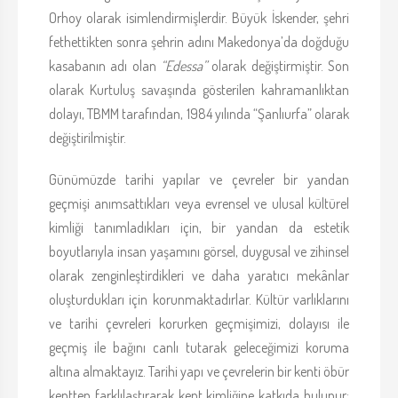
Orhoy olarak isimlendirmişlerdir. Büyük İskender, şehri
fethettikten sonra şehrin adını Makedonya’da doğduğu
kasabanın adı olan
“Edessa”
olarak değiştirmiştir. Son
olarak Kurtuluş savaşında gösterilen kahramanlıktan
dolayı, TBMM tarafından, 1984 yılında “Şanlıurfa” olarak
değiştirilmiştir.
Günümüzde tarihi yapılar ve çevreler bir yandan
geçmişi anımsattıkları veya evrensel ve ulusal kültürel
kimliği tanımladıkları için, bir yandan da estetik
boyutlarıyla insan yaşamını görsel, duygusal ve zihinsel
olarak zenginleştirdikleri ve daha yaratıcı mekânlar
oluşturdukları için korunmaktadırlar. Kültür varlıklarını
ve tarihi çevreleri korurken geçmişimizi, dolayısı ile
geçmiş ile bağını canlı tutarak geleceğimizi koruma
altına almaktayız. Tarihi yapı ve çevrelerin bir kenti öbür
kentten farklılaştırarak kent kimliğine katkıda bulunur;