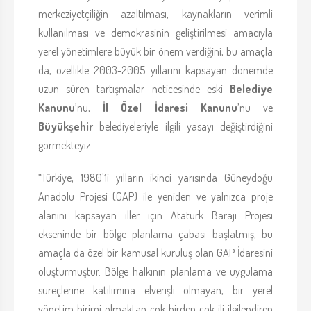
merkeziyetçiliğin azaltılması, kaynakların verimli
kullanılması ve demokrasinin geliştirilmesi amacıyla
yerel yönetimlere büyük bir önem verdiğini, bu amaçla
da, özellikle 2003-2005 yıllarını kapsayan dönemde
uzun süren tartışmalar neticesinde eski
Belediye
Kanunu
’nu,
İl Özel İdaresi Kanunu
’nu ve
Büyükşehir
belediyeleriyle ilgili yasayı değiştirdiğini
görmekteyiz.
“Türkiye, 1980'1i yılların ikinci yarısında Güneydoğu
Anadolu Projesi (GAP) ile yeniden ve yalnızca proje
alanını kapsayan iller için Atatürk Barajı Projesi
ekseninde bir bölge planlama çabası başlatmış, bu
amaçla da özel bir kamusal kuruluş olan GAP İdaresini
oluşturmuştur. Bölge halkının planlama ve uygulama
süreçlerine katılımına elverişli olmayan, bir yerel
yönetim birimi olmaktan çok birden çok ili ilgilendiren