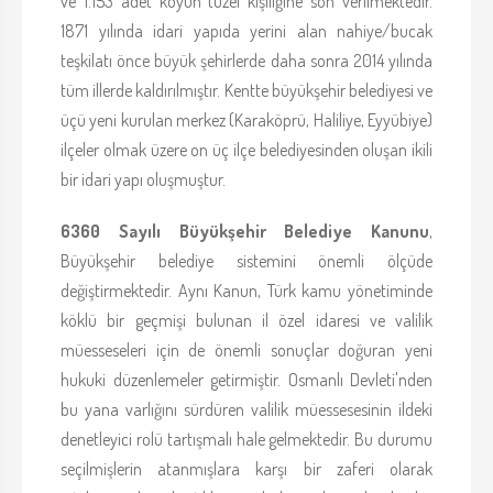
ve 1.153 adet köyün tüzel kişiliğine son verilmektedir.
1871 yılında idari yapıda yerini alan nahiye/bucak
teşkilatı önce büyük şehirlerde daha sonra 2014 yılında
tüm illerde kaldırılmıştır. Kentte büyükşehir belediyesi ve
üçü yeni kurulan merkez (Karaköprü, Haliliye, Eyyübiye)
ilçeler olmak üzere on üç ilçe belediyesinden oluşan ikili
bir idari yapı oluşmuştur.
6360 Sayılı Büyükşehir Belediye Kanunu
,
Büyükşehir belediye sistemini önemli ölçüde
değiştirmektedir. Aynı Kanun, Türk kamu yönetiminde
köklü bir geçmişi bulunan il özel idaresi ve valilik
müesseseleri için de önemli sonuçlar doğuran yeni
hukuki düzenlemeler getirmiştir. Osmanlı Devleti'nden
bu yana varlığını sürdüren valilik müessesesinin ildeki
denetleyici rolü tartışmalı hale gelmektedir. Bu durumu
seçilmişlerin atanmışlara karşı bir zaferi olarak