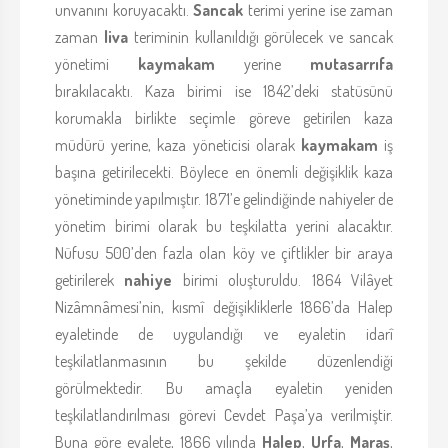
unvanını koruyacaktı.
Sancak
terimi yerine ise zaman
zaman
liva
teriminin kullanıldığı görülecek ve sancak
yönetimi
kaymakam
yerine
mutasarrıfa
bırakılacaktı. Kaza birimi ise 1842’deki statüsünü
korumakla birlikte seçimle göreve getirilen kaza
müdürü yerine, kaza yöneticisi olarak
kaymakam
iş
başına getirilecekti. Böylece en önemli değişiklik kaza
yönetiminde yapılmıştır. 1871’e gelindiğinde nahiyeler de
yönetim birimi olarak bu teşkilatta yerini alacaktır.
Nüfusu 500’den fazla olan köy ve çiftlikler bir araya
getirilerek
nahiye
birimi oluşturuldu. 1864 Vilâyet
Nizâmnâmesi’nin, kısmî değişikliklerle 1866’da Halep
eyaletinde de uygulandığı ve eyaletin idarî
teşkilatlanmasının bu şekilde düzenlendiği
görülmektedir. Bu amaçla eyaletin yeniden
teşkilatlandırılması görevi Cevdet Paşa’ya verilmiştir.
Buna göre eyalete, 1866 yılında
Halep
,
Urfa
,
Maraş
,