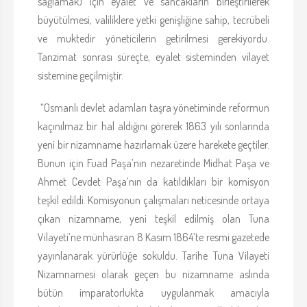
sağlamak) için eyalet ve sancakların birleştirilerek
büyütülmesi, valiliklere yetki genişliğine sahip, tecrübeli
ve muktedir yöneticilerin getirilmesi gerekiyordu.
Tanzimat sonrası süreçte, eyalet sisteminden vilayet
sistemine geçilmiştir.
“Osmanlı devlet adamları taşra yönetiminde reformun
kaçınılmaz bir hal aldığını görerek 1863 yılı sonlarında
yeni bir nizamname hazırlamak üzere harekete geçtiler.
Bunun için Fuad Paşa’nın nezaretinde Midhat Paşa ve
Ahmet Cevdet Paşa’nın da katıldıkları bir komisyon
teşkil edildi. Komisyonun çalışmaları neticesinde ortaya
çıkan nizamname, yeni teşkil edilmiş olan Tuna
Vilayeti’ne münhasıran 8 Kasım 1864’te resmi gazetede
yayınlanarak yürürlüğe sokuldu. Tarihe Tuna Vilayeti
Nizamnamesi olarak geçen bu nizamname aslında
bütün imparatorlukta uygulanmak amacıyla