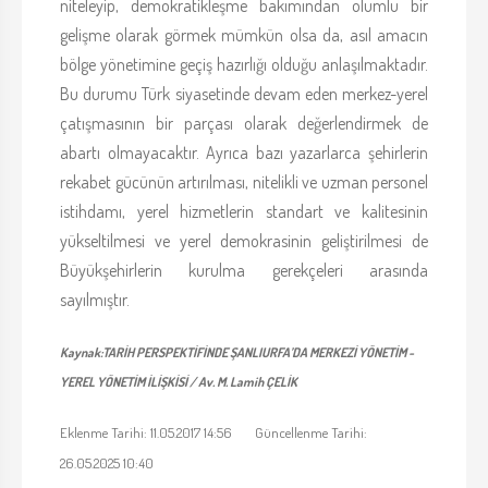
niteleyip, demokratikleşme bakımından olumlu bir
gelişme olarak görmek mümkün olsa da, asıl amacın
bölge yönetimine geçiş hazırlığı olduğu anlaşılmaktadır.
Bu durumu Türk siyasetinde devam eden merkez-yerel
çatışmasının bir parçası olarak değerlendirmek de
abartı olmayacaktır. Ayrıca bazı yazarlarca şehirlerin
rekabet gücünün artırılması, nitelikli ve uzman personel
istihdamı, yerel hizmetlerin standart ve kalitesinin
yükseltilmesi ve yerel demokrasinin geliştirilmesi de
Büyükşehirlerin kurulma gerekçeleri arasında
sayılmıştır.
Kaynak:TARİH PERSPEKTİFİNDE ŞANLIURFA’DA MERKEZİ YÖNETİM -
YEREL YÖNETİM İLİŞKİSİ / Av. M. Lamih ÇELİK
Eklenme Tarihi: 11.05.2017 14:56 Güncellenme Tarihi:
26.05.2025 10:40