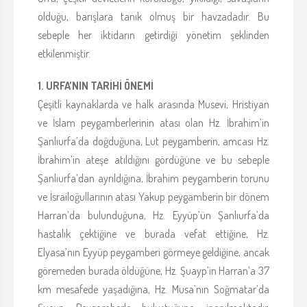
olduğu, barışlara tanık olmuş bir havzadadır. Bu
sebeple her iktidarın getirdiği yönetim şeklinden
etkilenmiştir.
1. URFA’NIN
TARİHİ ÖNEMİ
Çeşitli kaynaklarda ve halk arasında Musevi, Hristiyan
ve İslam peygamberlerinin atası olan Hz. İbrahim’in
Şanlıurfa’da doğduğuna, Lut peygamberin, amcası Hz.
İbrahim’in ateşe atıldığını gördüğüne ve bu sebeple
Şanlıurfa’dan ayrıldığına, İbrahim peygamberin torunu
ve İsrailoğullarının atası Yakup peygamberin bir dönem
Harran’da bulunduğuna, Hz. Eyyüp’ün Şanlıurfa’da
hastalık çektiğine ve burada vefat ettiğine, Hz.
Elyasa’nın Eyyüp peygamberi görmeye geldiğine, ancak
göremeden burada öldüğüne, Hz. Şuayp’in Harran’a 37
km mesafede yaşadığına, Hz. Musa’nın Soğmatar’da