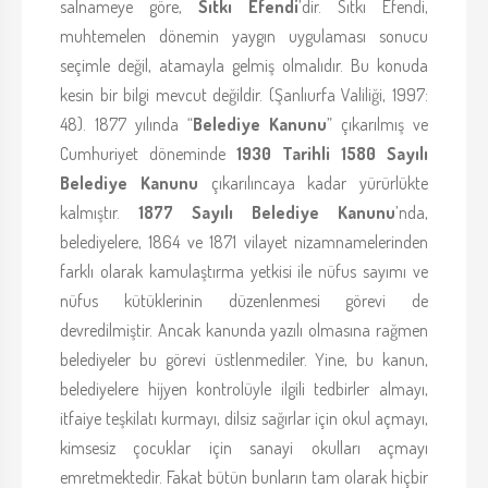
salnameye göre,
Sıtkı Efendi
’dir. Sıtkı Efendi,
muhtemelen dönemin yaygın uygulaması sonucu
seçimle değil, atamayla gelmiş olmalıdır. Bu konuda
kesin bir bilgi mevcut değildir. (Şanlıurfa Valiliği, 1997:
48). 1877 yılında “
Belediye Kanunu
” çıkarılmış ve
Cumhuriyet döneminde
1930 Tarihli 1580 Sayılı
Belediye Kanunu
çıkarılıncaya kadar yürürlükte
kalmıştır.
1877 Sayılı Belediye Kanunu
’nda,
belediyelere, 1864 ve 1871 vilayet nizamnamelerinden
farklı olarak kamulaştırma yetkisi ile nüfus sayımı ve
nüfus kütüklerinin düzenlenmesi görevi de
devredilmiştir. Ancak kanunda yazılı olmasına rağmen
belediyeler bu görevi üstlenmediler. Yine, bu kanun,
belediyelere hijyen kontrolüyle ilgili tedbirler almayı,
itfaiye teşkilatı kurmayı, dilsiz sağırlar için okul açmayı,
kimsesiz çocuklar için sanayi okulları açmayı
emretmektedir. Fakat bütün bunların tam olarak hiçbir