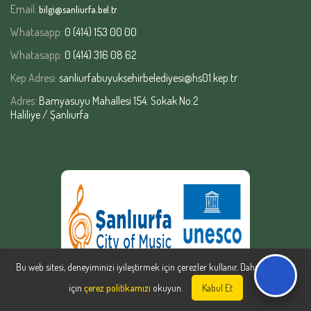
Email:
bilgi@sanliurfa.bel.tr
Whatasapp:
0 (414) 153 00 00
Whatasapp:
0 (414) 316 08 62
Kep Adresi:
sanliurfabuyuksehirbelediyesi@hs01.kep.tr
Adres:
Bamyasuyu Mahallesi 154. Sokak No:2
Haliliye / Şanlıurfa
Bu web sitesi, deneyiminizi iyileştirmek için çerezler kullanır. Daha fazla bilgi
için
çerez politikamızı
okuyun.
Kabul Et