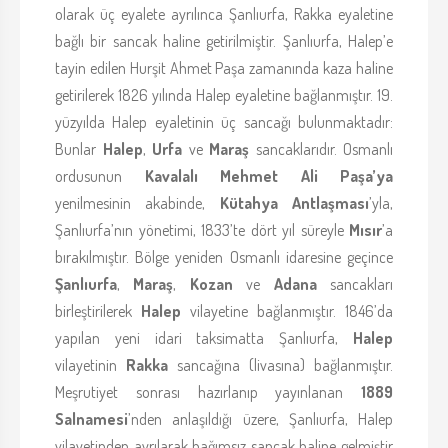
olarak üç eyalete ayrılınca Şanlıurfa, Rakka eyaletine
bağlı bir sancak haline getirilmiştir. Şanlıurfa, Halep’e
tayin edilen Hurşit Ahmet Paşa zamanında kaza haline
getirilerek 1826 yılında Halep eyaletine bağlanmıştır. 19.
yüzyılda Halep eyaletinin üç sancağı bulunmaktadır:
Bunlar
Halep
,
Urfa
ve
Maraş
sancaklarıdır. Osmanlı
ordusunun
Kavalalı Mehmet Ali Paşa’ya
yenilmesinin akabinde,
Kütahya Antlaşması
’yla,
Şanlıurfa’nın yönetimi, 1833’te dört yıl süreyle
Mısır
’a
bırakılmıştır. Bölge yeniden Osmanlı idaresine geçince
Şanlıurfa
,
Maraş
,
Kozan
ve
Adana
sancakları
birleştirilerek
Halep
vilayetine bağlanmıştır. 1846’da
yapılan yeni idari taksimatta Şanlıurfa,
Halep
vilayetinin
Rakka
sancağına (livasına) bağlanmıştır.
Meşrutiyet sonrası hazırlanıp yayınlanan
1889
Salnamesi
’nden anlaşıldığı üzere, Şanlıurfa, Halep
vilayetinden ayrılarak bağımsız sancak haline gelmiştir