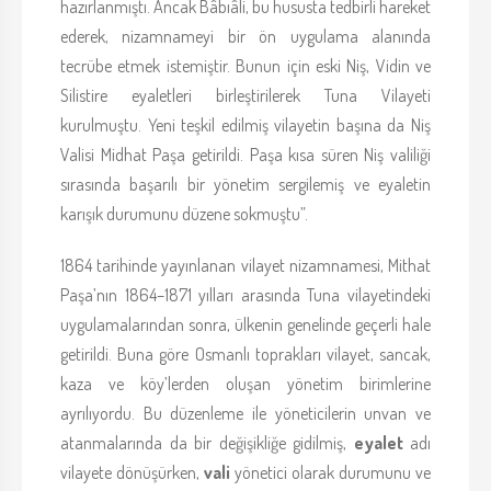
hazırlanmıştı. Ancak Bâbıâli, bu hususta tedbirli hareket
ederek, nizamnameyi bir ön uygulama alanında
tecrübe etmek istemiştir. Bunun için eski Niş, Vidin ve
Silistire eyaletleri birleştirilerek Tuna Vilayeti
kurulmuştu. Yeni teşkil edilmiş vilayetin başına da Niş
Valisi Midhat Paşa getirildi. Paşa kısa süren Niş valiliği
sırasında başarılı bir yönetim sergilemiş ve eyaletin
karışık durumunu düzene sokmuştu”.
1864 tarihinde yayınlanan vilayet nizamnamesi, Mithat
Paşa’nın 1864–1871 yılları arasında Tuna vilayetindeki
uygulamalarından sonra, ülkenin genelinde geçerli hale
getirildi. Buna göre Osmanlı toprakları vilayet, sancak,
kaza ve köy’lerden oluşan yönetim birimlerine
ayrılıyordu. Bu düzenleme ile yöneticilerin unvan ve
atanmalarında da bir değişikliğe gidilmiş,
eyalet
adı
vilayete dönüşürken,
vali
yönetici olarak durumunu ve