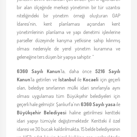
bir alan ölçeğinde merkezi yönetimin bir tür uzantısı
niteliğindeki bir yönetim örneği oluşturan GAP
İdaresi'nin, kent planlaması açısından kent
yönetimlerinin planlama ve yapı denetimi işlevlerine
parseller düzeyinde karışma yetkisine sahip kılınmış
olması nedeniyle de yerel yönetim kuramına ve
geleneğine ters düşen bir yapıya sahiptir. ”
6360 Sayılı Kanun
’la, daha önce
5216 Sayılı
Kanun
’la getirilen ve
İstanbul
ile
Kocaeli
için geçerli
olan, belediye sınırlarının mülki idari sınırlarıyla aynı
olması uygulaması tüm Büyükşehir belediyeleri için
geçerli hale gelmiştir. Şanlıurfa'nın
6360 Sayılı yasa
ile
Büyükşehir Belediyesi
haline getirilmesi kentteki
idari yapıyı tümüyle değiştirmektedir. Kentteki il özel
idaresi ve 30 bucak kaldırılmakta, 15 belde belediyesinin