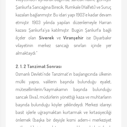
Şanlıurfa Sancağına Birecik, Rumkale (Halfeti) ve Suruç
kazaları bağlanmıştır. Bu idari yapı 1903’e kadar devam
etmiştir. 1903 yılında yapılan düzenlemeyle Harran
kazası Şanlıurfa’ya katılmıştır. Bugün Şanlıurfa bağlı
ilçeler olan
Siverek
ve
Viranşehir
ise Diyarbakır
vilayetinin merkez sancağı sınırları içinde yer
almaktaydı.”
2. 1. 2 Tanzimat Sonrası
Osmanlı Devleti'nde Tanzimat’ın başlangıcında ülkenin
mülki yapısı, valilerin başında bulunduğu eyalet,
mütesellimlerin/kaymakamın başında bulunduğu
sancak (liva), müdürlerin yönettiği kaza ve muhtarların
başında bulunduğu köyler şeklindeydi. Merkezi idareyi
basit işlerle uğraşmaktan kurtarmak ve kırtasiyeciliği
önlemek (başka bir deyişle kısmi adem-i merkeziyet