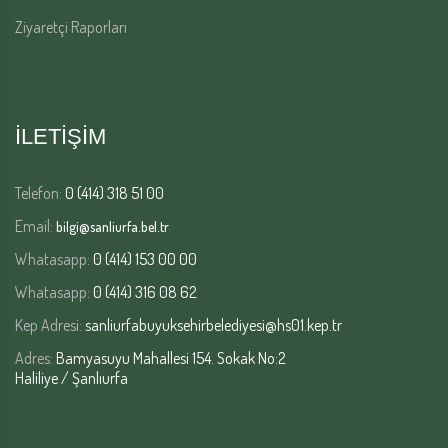
Ziyaretçi Raporları
İLETİŞİM
Telefon:
0 (414) 318 51 00
Email:
bilgi@sanliurfa.bel.tr
Whatasapp:
0 (414) 153 00 00
Whatasapp:
0 (414) 316 08 62
Kep Adresi:
sanliurfabuyuksehirbelediyesi@hs01.kep.tr
Adres:
Bamyasuyu Mahallesi 154. Sokak No:2
Haliliye / Şanlıurfa