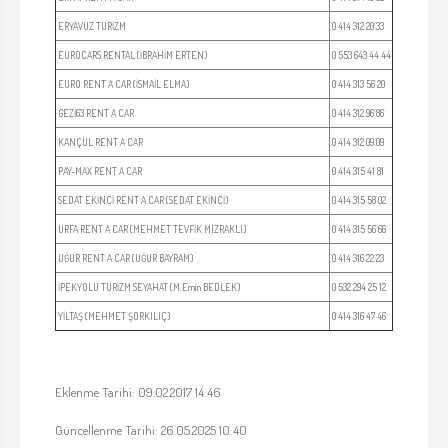
ERYAVUZ TURİZM
0 414 312 20 33
EUROCARS RENTAL (İBRAHİM ERTEN)
0 553 643 44 44
EURO RENT A CAR (İSMAİL ELMA)
0 414 313 56 20
GEZİ63 RENT A CAR
0 414 312 96 86
KANÇUL RENT A CAR
0 414 312 09 09
PAY-MAX RENT A CAR
0 414 315 41 81
SEDAT EKİNCİ RENT A CAR (SEDAT EKİNCİ)
0 414 315 58 02
URFA RENT A CAR (MEHMET TEVFİK MIZRAKLI)
0 414 315 56 66
UĞUR RENT A CAR (UĞUR BAYRAM)
0 414 316 22 23
İPEKYOLU TURİZM SEYAHAT (M.Emin BEDLEK)
0 532 294 25 12
YİLTAŞ (MEHMET ŞORKILIÇ)
0 414 316 47 46
Eklenme Tarihi: 09.02.2017 14:46
Güncellenme Tarihi: 26.05.2025 10:40