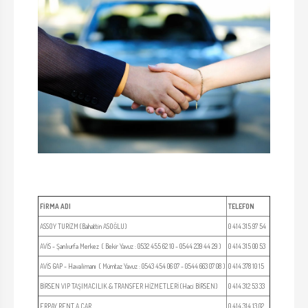
FİRMA ADI
TELEFON
ASSOY TURİZM (Bahattin ASOĞLU)
0 414 315 97 54
AVİS - Şanlıurfa Merkez ( Bekir Yavuz : 0532 455 62 10 - 0544 239 44 29 )
0 414 315 00 53
AVİS GAP - Havalimanı ( Mümtaz Yavuz : 0543 454 06 07 - 0544 663 07 08 )
0 414 378 10 15
BİRSEN VIP TAŞIMACILIK & TRANSFER HİZMETLERİ (Haci BİRSEN)
0 414 312 53 33
ERPAY RENT A CAR
0 414 314 13 02