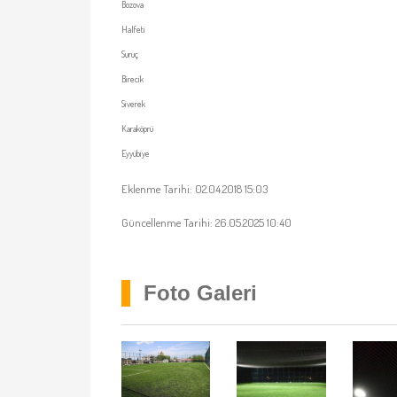
Bozova
Halfeti
Suruç
Birecik
Siverek
Karaköprü
Eyyübiye
Eklenme Tarihi: 02.04.2018 15:03
Güncellenme Tarihi: 26.05.2025 10:40
Foto Galeri