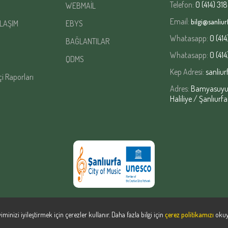
Telefon:
0 (414) 318
WEBMAİL
Email:
bilgi@sanliurf
LAŞIM
EBYS
Whatasapp:
0 (414
BAĞLANTILAR
Whatasapp:
0 (414
QDMS
Kep Adresi:
sanliur
çi Raporları
Adres:
Bamyasuyu M
Haliliye / Şanlıurfa
iminizi iyileştirmek için çerezler kullanır. Daha fazla bilgi için
çerez politikamızı
okuy
Copyright
2026