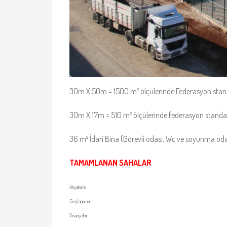
30m X 50m = 1500 m² ölçülerinde Federasyon standa
30m X 17m = 510 m² ölçülerinde federasyon standa
36 m² İdari Bina (Görevli odası, Wc ve soyunma oda
TAMAMLANAN SAHALAR
Akçakale
Ceylanpınar
Viranşehir