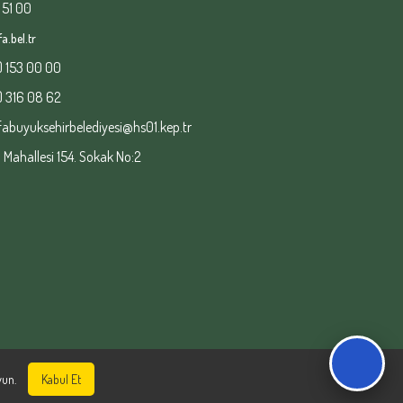
 51 00
a.bel.tr
) 153 00 00
) 316 08 62
fabuyuksehirbelediyesi@hs01.kep.tr
ahallesi 154. Sokak No:2
un.
Kabul Et