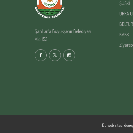
ŞUSKİ
URFA U
BELTUR
Şanlıurfa Büyükşehir Belediyesi
KVKK
Alo 153
Ziyaret
Bu web sitesi, deney
Şanlıurfa Büyükşehir Belediyesi | Yazılım Şube Müdürlüğü © 