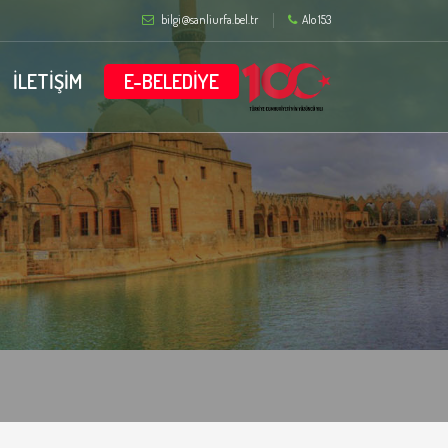
bilgi@sanliurfa.bel.tr
Alo 153
İLETİŞİM
E-BELEDİYE