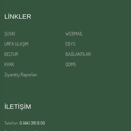
LINKLER
ŞUSKİ
WEBMAİL
URFA ULAŞIM
EBYS
BELTUR
BAĞLANTILAR
KVKK
QDMS
Ziyaretçi Raporları
İLETİŞİM
Telefon:
0 (414) 318 51 00