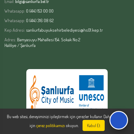
Email:
bilgi@sanliurfa.bel.tr
Whatasapp:
0 (414) 153 00 00
Whatasapp:
0 (414) 316 08 62
Kep Adresi:
sanliurfabuyuksehirbelediyesi@hs01.kep.tr
Adres:
Bamyasuyu Mahallesi 154. Sokak No:2
Haliliye / Şanlıurfa
Bu web sitesi, deneyiminizi iyileştirmek için çerezler kullanır. Daha fazla bilgi
için
çerez politikamızı
okuyun.
Kabul Et
Şanlıurfa Büyükşehir Belediyesi | Yazılım Şube Müdürlüğü © Copyright
2026